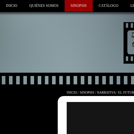
INICIO
QUIÉNES SOMOS
SINOPSIS
CATÁLOGO
L
INICIO
/
SINOPSIS
/
NARRATIVA
/
EL FUTUR