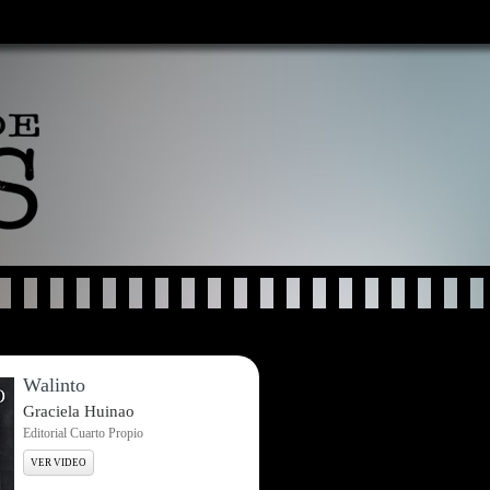
Walinto
Graciela Huinao
Editorial Cuarto Propio
VER VIDEO