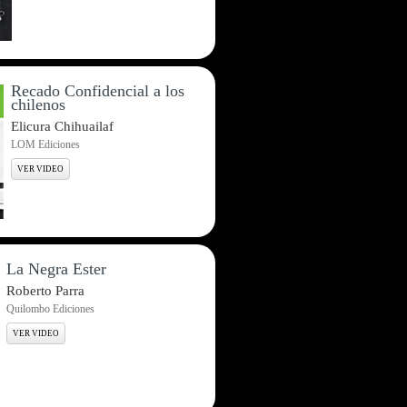
Recado Confidencial a los
chilenos
Elicura Chihuailaf
LOM Ediciones
VER VIDEO
La Negra Ester
Roberto Parra
Quilombo Ediciones
VER VIDEO