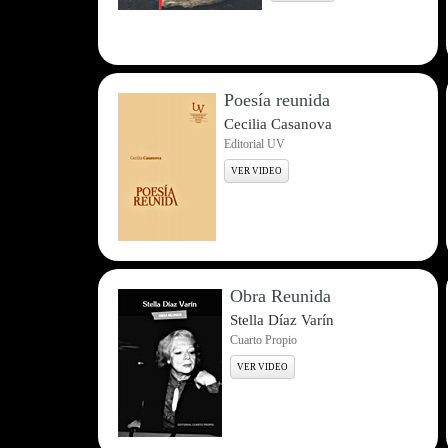
Poesía reunida
Cecilia Casanova
Editorial UV
VER VIDEO
Obra Reunida
Stella Díaz Varín
Cuarto Propio
VER VIDEO