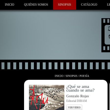
INICIO
QUIÉNES SOMOS
SINOPSIS
CATÁLOGO
L
INICIO
/
SINOPSIS
/
POESÍA
¿Qué se ama
cuando se ama?
Gonzalo Rojas
Editorial DIBAM
VER VIDEO